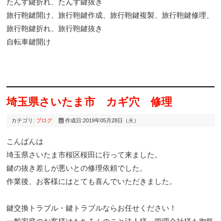
たんす鍵折れ、たんす鍵抜き
旅行鞄鍵開け、旅行鞄鍵作成、旅行鞄鍵複製、旅行鞄鍵修理、
旅行鞄鍵折れ、旅行鞄鍵抜き
自転車鍵開け
埼玉県さいたま市 カギ穴 修理
カテゴリ:
ブログ
作成日:2019年05月28日（火）
こんばんは
埼玉県さいたま市桜区桜田に行って来ました。
鍵の抜き差しが悪いとの修理依頼でした。
作業後、お客様にはとても喜んでいただきました。
鍵交換トラブル・鍵トラブルならお任せください！