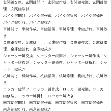
玄関鍵交換、玄関鍵開け、玄関鍵作成、玄関鍵複製、玄関鍵修
理、玄関鍵取付
バイク鍵開け、バイク鍵作成、バイク鍵複製、バイク鍵修理、
バイク鍵折れ、バイク鍵抜き
車鍵開け、車鍵作成、車鍵複製、車鍵修理、車鍵折れ、車鍵抜
き
金庫鍵交換、金庫鍵開け、金庫鍵作成、金庫鍵複製、金庫鍵修
理、金庫鍵折れ、金庫鍵抜き
シャッター鍵交換、シャッター鍵開け、シャッター鍵作成、シ
ャッター鍵複製、シャッター鍵修理、シャッター鍵折れ、シャ
ッター鍵抜き
机鍵開け、机鍵作成、机
鍵複製、机鍵修理、机鍵折れ、机鍵抜
き
ロッカー鍵開け、ロッカー鍵作成、ロッカー鍵複製、ロッカー
鍵修理、ロッカー鍵折れ、ロッカー鍵抜き
南京錠鍵開け、南京錠鍵作成、南京錠鍵複製、南京錠鍵修理、
南京錠鍵折れ、南京錠鍵抜き