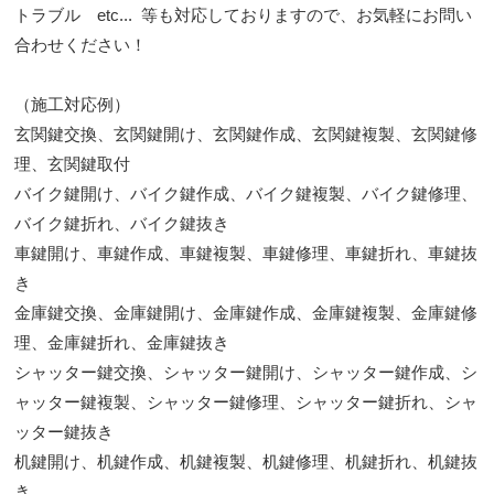
トラブル etc... 等も対応しておりますので、お気軽にお問い
合わせください！
（施工対応例）
玄関鍵交換、玄関鍵開け、玄関鍵作成、玄関鍵複製、玄関鍵修
理、玄関鍵取付
バイク鍵開け、バイク鍵作成、バイク鍵複製、バイク鍵修理、
バイク鍵折れ、バイク鍵抜き
車鍵開け、車鍵作成、車鍵複製、車鍵修理、車鍵折れ、車鍵抜
き
金庫鍵交換、金庫鍵開け、金庫鍵作成、金庫鍵複製、金庫鍵修
理、金庫鍵折れ、金庫鍵抜き
シャッター鍵交換、シャッター鍵開け、シャッター鍵作成、シ
ャッター鍵複製、シャッター鍵修理、シャッター鍵折れ、シャ
ッター鍵抜き
机鍵開け、机鍵作成、机
鍵複製、机鍵修理、机鍵折れ、机鍵抜
き