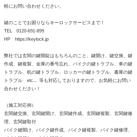
軽にお問い合わせください。
鍵のことでお困りならキーロックサービスまで！
TEL 0120-691-899
HP https://keylock.jp
弊社では玄関の鍵開錠はもちろんのこと、鍵開け、鍵交換、鍵
作成、鍵複製、金庫の番号忘れ、バイクの鍵トラブル、車の鍵
トラブル、机の鍵トラブル、ロッカーの鍵トラブル、書庫の鍵
トラブル etc... 等も対応しておりますので、お気軽にお問い
合わせください！
（施工対応例）
玄関鍵交換、玄関鍵開け、玄関鍵作成、玄関鍵複製、玄関鍵修
理、玄関鍵取付
バイク鍵開け、バイク鍵作成、バイク鍵複製、バイク鍵修理、