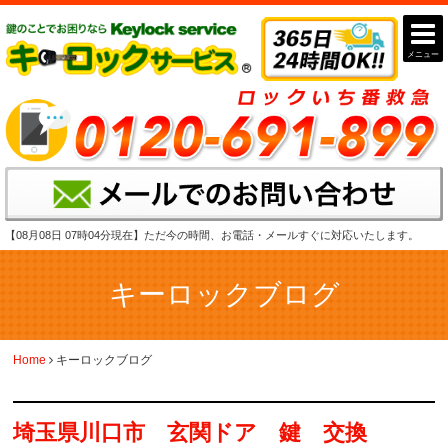
メニュー
【08月08日 07時04分現在】
ただ今の時間、お電話・メールすぐに対応いたします。
キーロックブログ
Home
キーロックブログ
埼玉県川口市 玄関ドア 鍵 交換