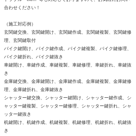
合わせください！
（施工対応例）
玄関鍵交換、玄関鍵開け、玄関鍵作成、玄関鍵複製、玄関鍵修
理、玄関鍵取付
バイク鍵開け、バイク鍵作成、バイク鍵複製、バイク鍵修理、
バイク鍵折れ、バイク鍵抜き
車鍵開け、車鍵作成、車鍵複製、車鍵修理、車鍵折れ、車鍵抜
き
金庫鍵交換、金庫鍵開け、金庫鍵作成、金庫鍵複製、金庫鍵修
理、金庫鍵折れ、金庫鍵抜き
シャッター鍵交換、シャッター鍵開け、シャッター鍵作成、シ
ャッター鍵複製、シャッター鍵修理、シャッター鍵折れ、シャ
ッター鍵抜き
机鍵開け、机鍵作成、机
鍵複製、机鍵修理、机鍵折れ、机鍵抜
き