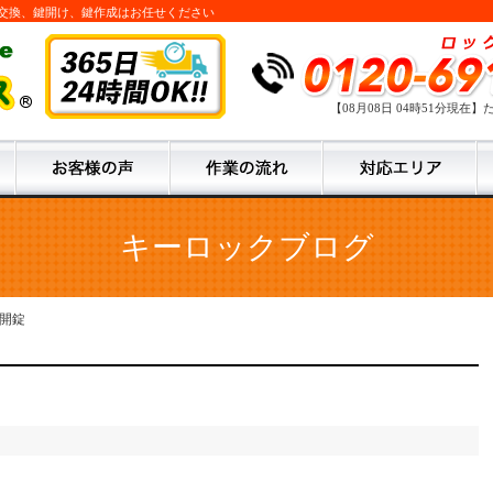
鍵交換、鍵開け、鍵作成はお任せください
【08月08日 04時51分現在】
キーロックブログ
開錠
）